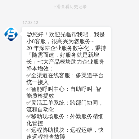
下滑查看历史记录
17:38:12
😊
您好！欢迎光临帮我吧，我是
小8客服，很高兴为您服务~
20 年深耕企业服务数字化，秉持
「随需而建，好服务就是新增
长」
七大产品模块助力企业服务
降本增效：
✅
全渠道在线客服：多渠道平台
统一接入
✅
智能呼叫中心：自助呼叫+智
能质检提效
✅
灵活工单系统：跨部门协同，
流程自动化
✅
移动现场服务：外勤服务精细
化管控
✅
远程协助模块：远程运维，快
速远程排查故障