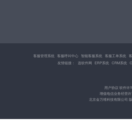
客服管理系统
客服呼叫中心
智能客服系统
客服工单系统
友情链接：
选软件网
ERP系统
CRM系统
用户协议
软件许
增值电信业务经营许可证
北京金万维科技有限公司 版权所有 Cop