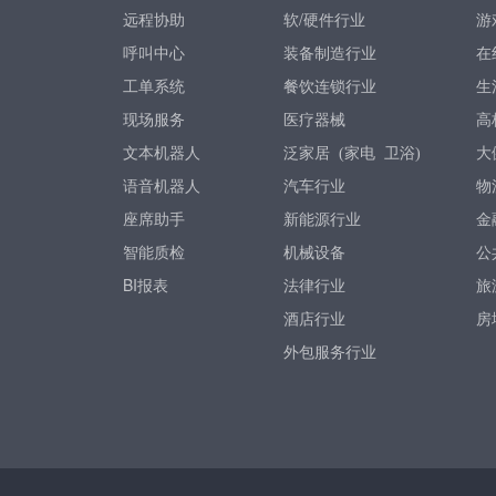
远程协助
软/硬件行业
游
呼叫中心
装备制造行业
在
工单系统
餐饮连锁行业
生
现场服务
医疗器械
高
文本机器人
家电
卫浴
大
泛家居 (
)
语音机器人
汽车行业
物
座席助手
新能源行业
金
智能质检
机械设备
公
BI报表
法律行业
旅
酒店行业
房
外包服务行业