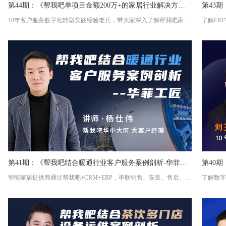
第44期：《帮我吧单项目金额200万+的家居行业解决方案详解》
10年客户服务数字化转型实践经验老兵，带大家深入了解帮我吧家居行业大型客户服务解决方案。
第41期：《帮我吧结合暖通行业客户服务案例剖析-华菲工匠》
第40
智能家居提供商通过帮我吧+CRM+ERP，串联销售、安装、售后、仓储、财务等链条，实现业务、财务、服务一体化管理，提升客户服务体验，降低协同成本。