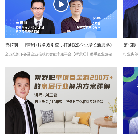
第47期：《营销+服务双引擎，打通B2B企业增长新思路》
第46
金万维旗下备受企业信赖的智能客服平台【帮我吧】携手企业营销自动化服务商【径硕科技】联合开展直播，为企业在疫情之中破局业务，突围增长，提供发展新思路！