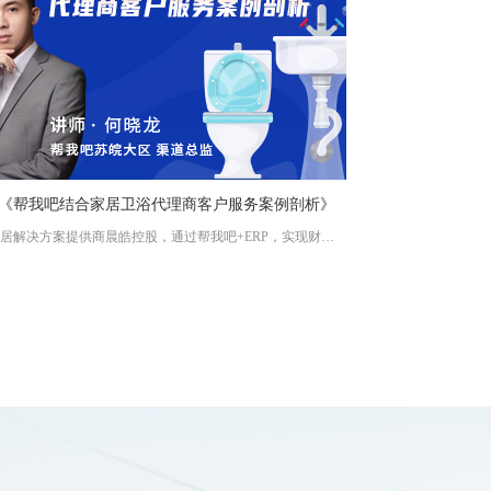
期:《帮我吧结合家居卫浴代理商客户服务案例剖析》
一站式家居解决方案提供商晨皓控股，通过帮我吧+ERP，实现财务、业务、服务一体化，全方位提升公司管理水平。