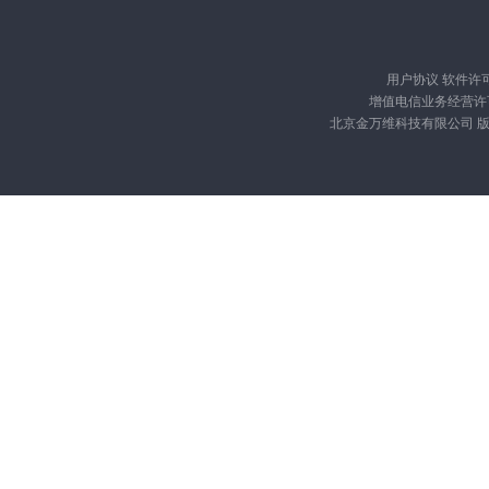
用户协议
软件许
增值电信业务经营许可证
北京金万维科技有限公司 版权所有 Cop