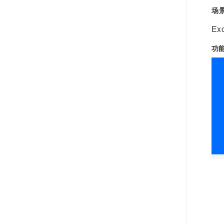
场
E
功