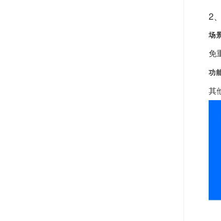
2
场
免
功
其