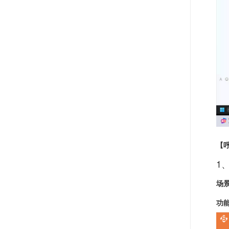
【
1
场
功