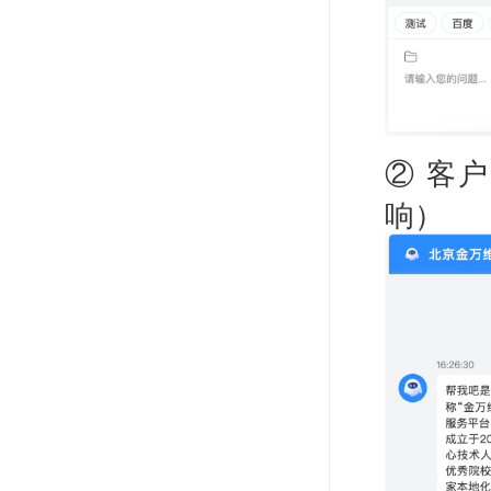
② 客
响）