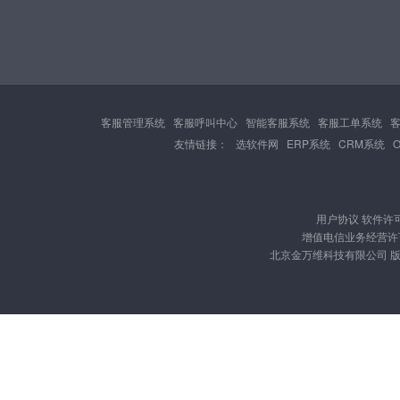
客服管理系统
客服呼叫中心
智能客服系统
客服工单系统
友情链接：
选软件网
ERP系统
CRM系统
用户协议
软件许
增值电信业务经营许可证
北京金万维科技有限公司 版权所有 Cop