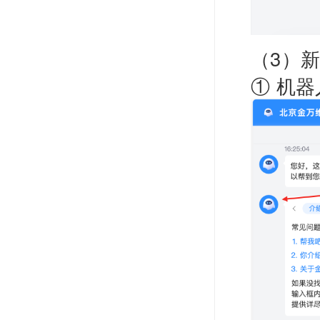
（3）
① 机