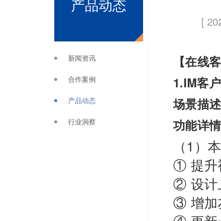
产品动态
[ 20
新闻资讯
【在线
合作案例
1.IM客
产品动态
场景描
行业洞察
功能详
（1）
① 提
② 设
③ 增
④ 更