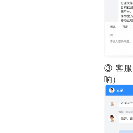
③ 客
响）