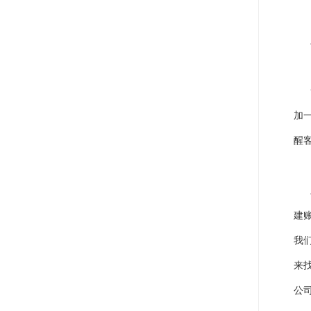
加
醒
建
我
来
公