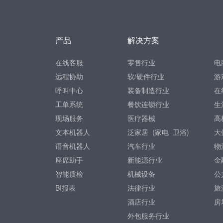
产品
解决方案
在线客服
零售行业
电
远程协助
软/硬件行业
游
呼叫中心
装备制造行业
在
工单系统
餐饮连锁行业
生
现场服务
医疗器械
高
文本机器人
泛家居 (
家电
卫浴
)
大
语音机器人
汽车行业
物
座席助手
新能源行业
金
智能质检
机械设备
公
BI报表
法律行业
旅
酒店行业
房
外包服务行业