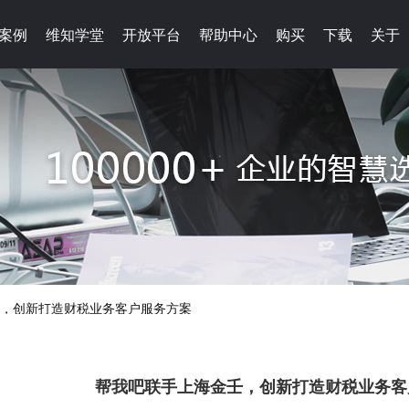
案例
案例
维知学堂
维知学堂
开放平台
开放平台
帮助中心
帮助中心
购买
购买
下载
下载
关于
关于
，创新打造财税业务客户服务方案
帮我吧联手上海金壬，创新打造财税业务客