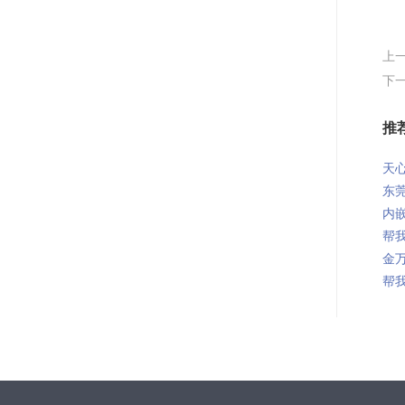
上
下
推
天心
东莞
内嵌
帮我
金万
帮我