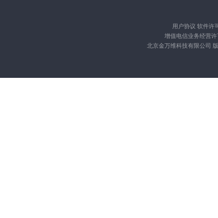
用户协议
软件许
增值电信业务经营许可证
北京金万维科技有限公司 版权所有 Cop