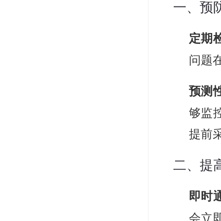
一、预
定期
问题
预测
够监
提前
二、提
即时
会立