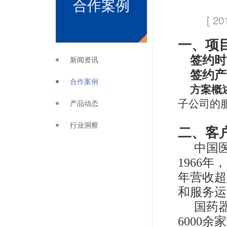
合作案例
[ 20
一、
项
签约时
新闻资讯
签约产
合作案例
方案概
产品动态
子公司的
行业洞察
二、客
中国医
1966
年营收超
和服务运
国药
6000