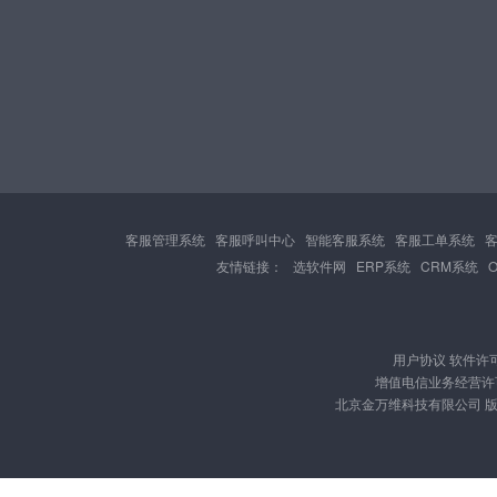
客服管理系统
客服呼叫中心
智能客服系统
客服工单系统
友情链接：
选软件网
ERP系统
CRM系统
用户协议
软件许
增值电信业务经营许可证
北京金万维科技有限公司 版权所有 Cop