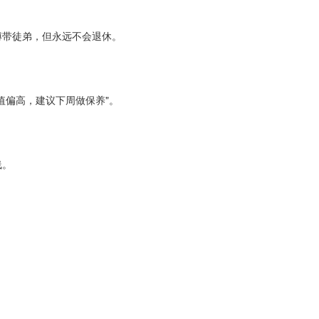
傅带徒弟，但永远不会退休。
值偏高，建议下周做保养"。
线。