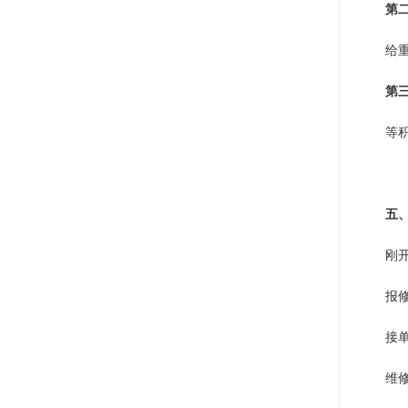
第
给
第
等
五
刚
报
接
维