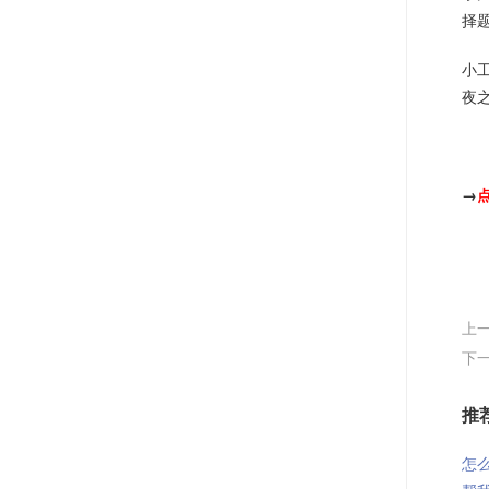
择
小
夜
→
上一
下
推
怎么