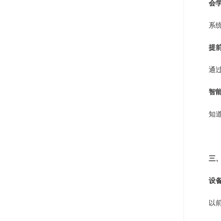
会
系
提
通
智
知
三
设
以