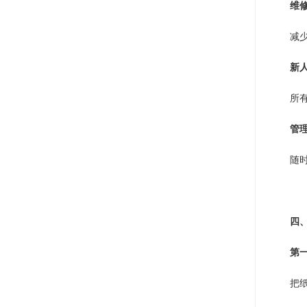
维
减
新
所
管
随
四
第
把