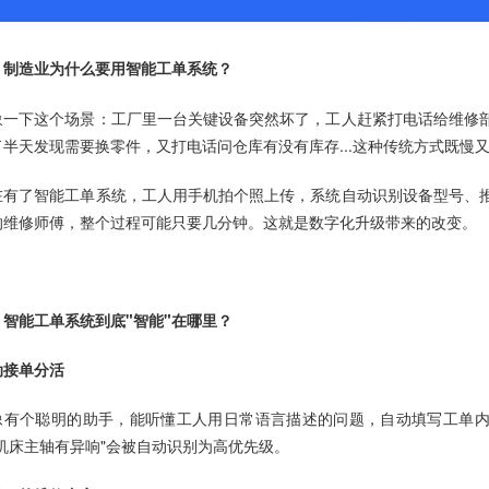
、制造业为什么要用
智能工单系统
？
象一下这个场景：工厂里一台关键设备突然坏了，工人赶紧打电话给维修
了半天发现需要换零件，又打电话问仓库有没有库存...这种传统方式既慢
在有了智能工单系统，工人用手机拍个照上传，系统自动识别设备型号、
的维修师傅，整个过程可能只要几分钟。这就是数字化升级带来的改变。
、智能工单系统到底"智能"在哪里？
动接单分活
像有个聪明的助手，能听懂工人用日常语言描述的问题，自动填写工单
"机床主轴有异响"会被自动识别为高优先级。