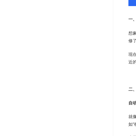
一
想
修
现
近
二
自
就
如